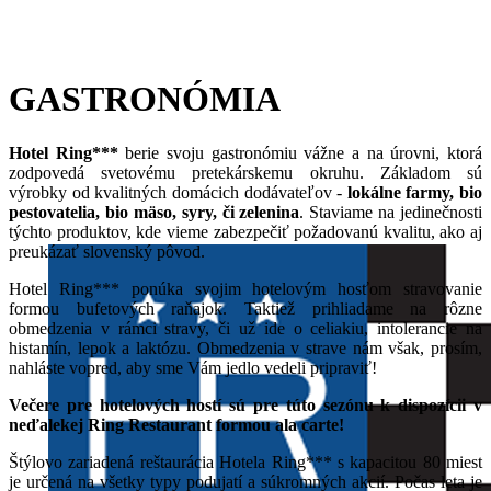
GASTRONÓMIA
Hotel Ring***
berie svoju gastronómiu vážne a na úrovni, ktorá
zodpovedá svetovému pretekárskemu okruhu. Základom sú
výrobky od kvalitných domácich dodávateľov -
l
okálne farmy, bio
pestovatelia, bio mäso, syry, či zelenina
. Staviame na jedinečnosti
týchto produktov, kde vieme zabezpečiť požadovanú kvalitu, ako aj
preukázať slovenský pôvod.
Hotel Ring*** ponúka svojim hotelovým hosťom stravovanie
formou
bufetových raňajok. Taktiež prihliadame na rôzne
obmedzenia v rámci stravy, či už ide o celiakiu, intolerancie na
histamín, lepok a laktózu. Obmedzenia v strave nám však, prosím,
nahláste vopred, aby sme Vám jedlo vedeli pripraviť!
Večere pre hotelových hostí sú pre túto sezónu k dispozícii v
neďalekej Ring Restaurant formou ala carte!
Štýlovo zariadená reštaurácia Hotela Ring*** s kapacitou 80 miest
je určená na všetky typy podujatí a súkromných akcií. Počas leta je