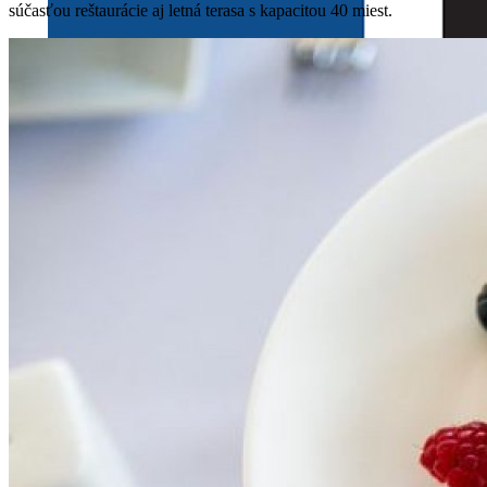
súčasťou reštaurácie aj letná terasa s kapacitou 40 miest.
HOTEL
O NÁS
GALÉRIA