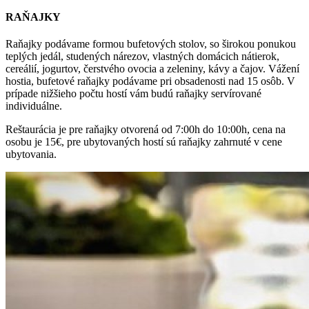
RAŇAJKY
Raňajky podávame formou bufetových stolov, so širokou ponukou
teplých jedál, studených nárezov, vlastných domácich nátierok,
cereálií, jogurtov, čerstvého ovocia a zeleniny, kávy a čajov. Vážení
hostia, bufetové raňajky podávame pri obsadenosti nad 15 osôb. V
prípade nižšieho počtu hostí vám budú raňajky servírované
individuálne.
Reštaurácia je pre raňajky otvorená od 7:00h do 10:00h, cena na
osobu je 15€, pre ubytovaných hostí sú raňajky zahrnuté v cene
ubytovania.