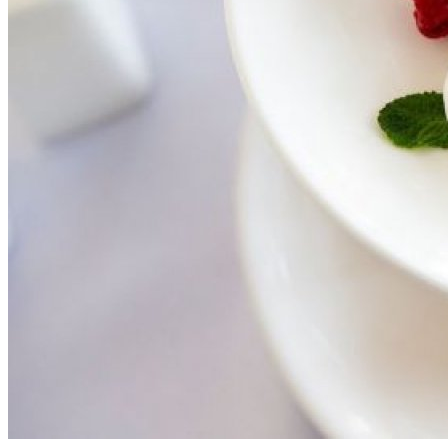
IZBY
TYPY IZIEB
POBYTOVÉ BALÍKY
GASTRONÓMIA
GASTRONÓMIA
DOPLNLKOVÉ SLUŽBY
CATERING
PRE FIRMY
AKTIVITY V OKOLÍ
KONTAKT
SK
Slovensky
English