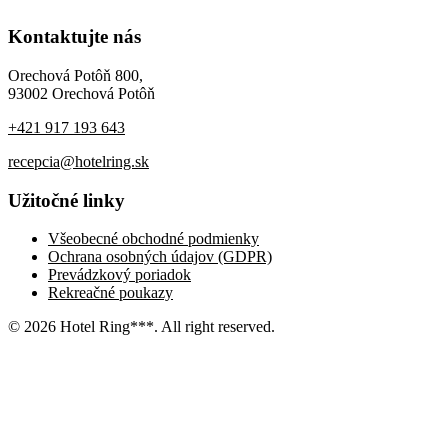
Kontaktujte nás
Orechová Potôň 800,
93002 Orechová Potôň
+421 917 193 643
recepcia@hotelring.sk
Užitočné linky
Všeobecné obchodné podmienky
Ochrana osobných údajov (GDPR)
Prevádzkový poriadok
Rekreačné poukazy
© 2026 Hotel Ring***. All right reserved.