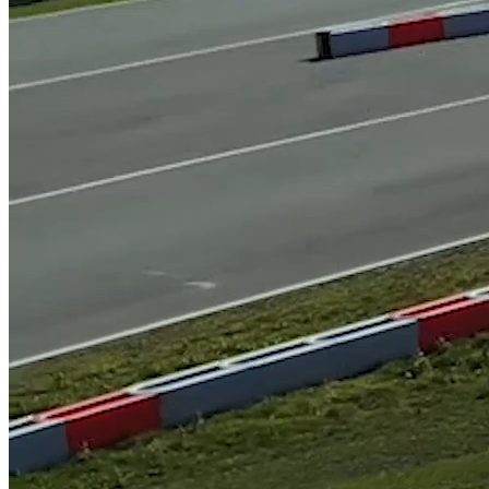
IZBY
TYPY IZIEB
POBYTOVÉ BALÍKY
GASTRONÓMIA
GASTRONÓMIA
DOPLNLKOVÉ SLUŽBY
CATERING
PRE FIRMY
AKTIVITY V OKOLÍ
KONTAKT
SK
Slovensky
English