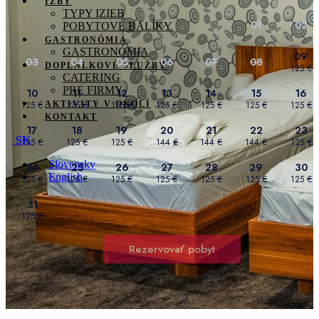
IZBY
TYPY IZIEB
POBYTOVÉ BALÍKY
GASTRONÓMIA
GASTRONÓMIA
DOPLNLKOVÉ SLUŽBY
CATERING
PRE FIRMY
AKTIVITY V OKOLÍ
KONTAKT
SK
Slovensky
English