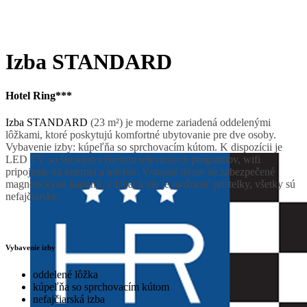
Izba STANDARD
Hotel Ring***
Izba STANDARD
(23 m²) je moderne zariadená oddelenými
lôžkami, ktoré poskytujú komfortné ubytovanie pre dve osoby.
Vybavenie izby: kúpeľňa so sprchovacím kútom. K dispozícii je
LED TV so širokým výberom televíznych programov, wifi
pripojenie na internet a telefón. Vstupné dvere sú zabezpečené
magnetickými kartami, v izbách nie je možnosť prístelky, všetky sú
nefajčiarske.
Vybavenie izby
oddelené lôžka
kúpeľňa so sprchovacím kútom
nefajčiarská izba