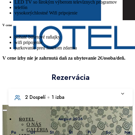
LED TV so širokým výberom televíznych programov
telefón
vysokorýchlostné Wifi pripojenie
V cene
bohaté bufetové raňajky
wifi pripojenie
parkovanie pred hotelom zdarma
V cene izby nie je zahrnutá daň za ubytovanie 2€/osoba/deň.
HOTEL
O NÁS
GALÉRIA