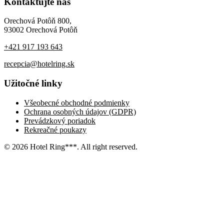
Kontaktujte nás
Orechová Potôň 800,
93002 Orechová Potôň
+421 917 193 643
recepcia@hotelring.sk
Užitočné linky
Všeobecné obchodné podmienky
Ochrana osobných údajov (GDPR)
Prevádzkový poriadok
Rekreačné poukazy
© 2026 Hotel Ring***. All right reserved.